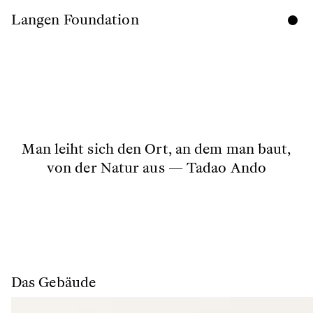
Langen Foundation
Langen Foundation
Programm
Ausstellungen
Sammlung
Besuch
Ihr Besuch
Man leiht sich den Ort, an dem man baut,
Ein Tag in Hombroich
von der Natur aus — Tadao Ando
Für Kinder und Jugendliche
Individuelle Führungen
About
Geschichte
Architektur
Team
Das Gebäude
Kontakt